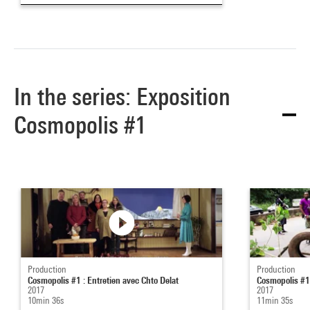
In the series: Exposition
Cosmopolis #1
Production
Production
Cosmopolis #1 : Entretien avec Chto Delat
Cosmopolis #1 
2017
2017
10min 36s
11min 35s