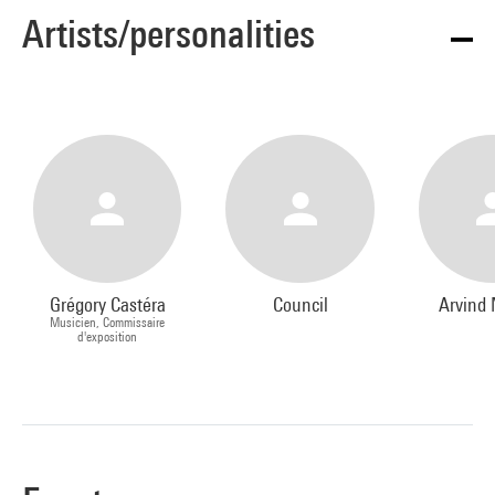
Artists/personalities
Grégory Castéra
Council
Arvind 
Musicien, Commissaire
d'exposition