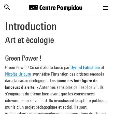
Centre Pompidou
Skip to main content
Introduction
Art et écologie
Green Power !
Green Power ! Ce cri d’alerte lancé par
Öyvind Fahlström
et
Nicolás Uriburu
synthétise l’intention des artistes engagés
dans la cause écologique.
Les pionniers font figure de
1
lanceurs d’alerte.
« Antennes sensibles de l’espèce »
, ils
s’emparent du thème bien avant que les consciences
citoyennes ne s’éveillent. Ils investissent la sphère publique
munis d'un projet pédagogique et social. Ils sont
indépendants et pluridisciplinaires, agissent hors du champ