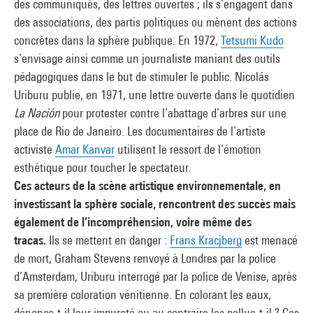
des communiqués, des lettres ouvertes ; ils s’engagent dans
des associations, des partis politiques ou mènent des actions
concrètes dans la sphère publique. En 1972,
Tetsumi Kudo
s’envisage ainsi comme un journaliste maniant des outils
pédagogiques dans le but de stimuler le public. Nicolás
Uriburu publie, en 1971, une lettre ouverte dans le quotidien
La Nación
pour protester contre l’abattage d’arbres sur une
place de Rio de Janeiro. Les documentaires de l’artiste
activiste
Amar Kanvar
utilisent le ressort de l’émotion
esthétique pour toucher le spectateur.
Ces acteurs de la scène artistique environnementale, en
investissant la sphère sociale, rencontrent des succès mais
également de l’incompréhension, voire même des
tracas.
Ils se mettent en danger :
Frans Kracjberg
est menacé
de mort, Graham Stevens renvoyé à Londres par la police
d’Amsterdam, Uriburu interrogé par la police de Venise, après
sa première coloration vénitienne. En colorant les eaux,
dénonce-t-il leur impureté ou au contraire les pollue-t-il ? Ces