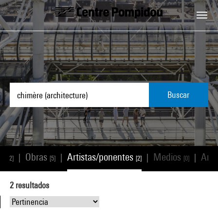
Skip to main content
Centre Pompidou
Buscar
os
Obras
Artistas/ponentes
Medios
Artí
|
|
|
|
[2]
[5]
[2]
[0]
2
resultados