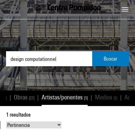
Skip to main content
Centre Pompidou
Buscar
os
Obras
Artistas/ponentes
Medios
Artí
|
|
|
|
[0]
[27]
[1]
[0]
1
resultados