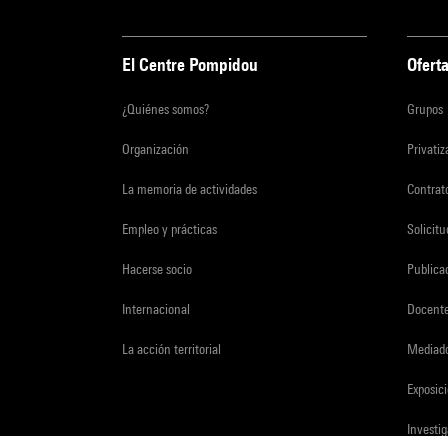
El Centre Pompidou
Oferta
¿Quiénes somos?
Grupos
Organización
Privati
La memoria de actividades
Contrato
Empleo y prácticas
Solicit
Hacerse socio
Publica
Internacional
Docent
La acción territorial
Mediado
Exposici
Investi