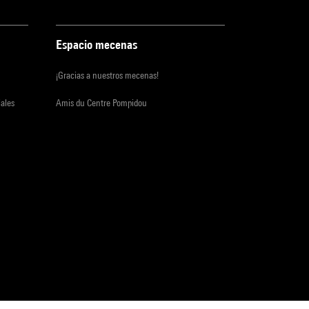
Espacio mecenas
¡Gracias a nuestros mecenas!
iales
Amis du Centre Pompidou