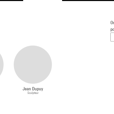
Or
po
Jean Dupuy
Sculpteur