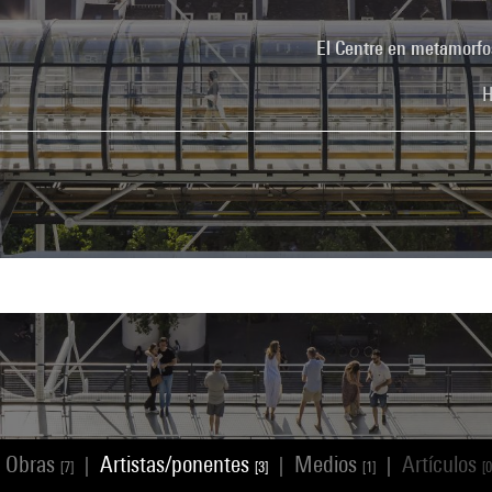
El Centre en metamorfo
H
Obras
Artistas/ponentes
Medios
Artículos
|
|
|
[7]
[3]
[1]
[0