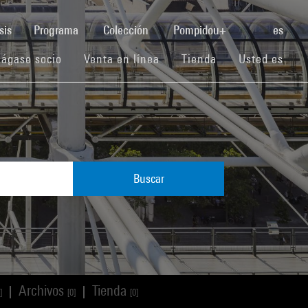
(current)
sis
Programa
Colección
Pompidou+
es
(current)
(current)
(current)
ágase socio
Venta en línea
Tienda
Usted es
Buscar
Archivos
Tienda
|
|
]
[0]
[0]