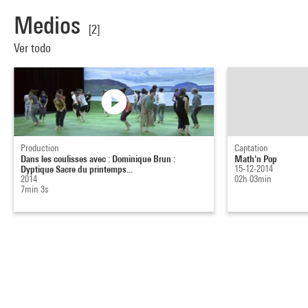
Medios
[2]
Ver todo
Production
Captation
Dans les coulisses avec : Dominique Brun :
Math'n Pop
Dyptique Sacre du printemps...
15-12-2014
2014
02h 03min
7min 3s