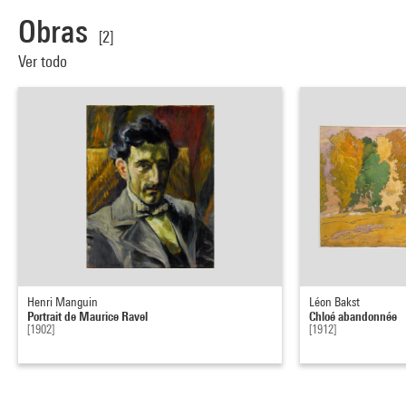
Obras
[2]
Ver todo
Henri Manguin
Léon Bakst
Portrait de Maurice Ravel
Chloé abandonnée
[1902]
[1912]