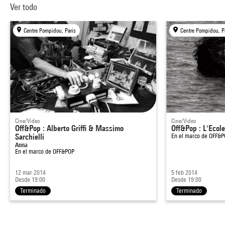
Ver todo
Centre Pompidou, Paris
Centre Pompidou, P
Cine/Video
Cine/Video
Off&Pop : Alberto Griffi & Massimo
Off&Pop : L'Ecol
Sarchielli
En el marco de
OFF&P
Anna
En el marco de
OFF&POP
12 mar 2014
5 feb 2014
Desde 19:00
Desde 19:00
Terminado
Terminado