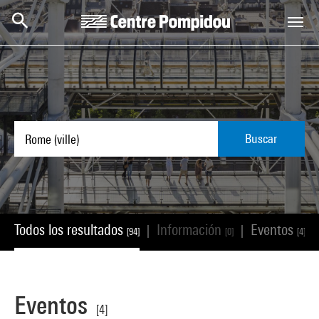
Skip to main content
Centre Pompidou
Buscar
Todos los resultados
Información
Eventos
|
|
|
[94]
[0]
[4]
Eventos
[4]