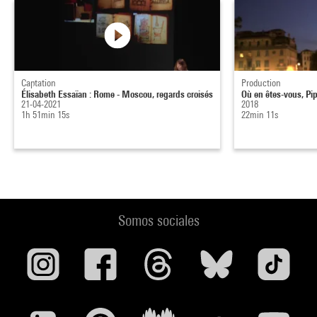
Captation
Production
Élisabeth Essaïan : Rome - Moscou, regards croisés
Où en êtes-vous, Pi
21-04-2021
2018
1h 51min 15s
22min 11s
Somos sociales