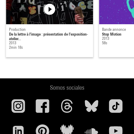
Production
Bande annonce
De la lettre à l'image : présentation de l'exposition-
Stop Motion
atelier...
2013
2013
58s
2min 18s
Somos sociales