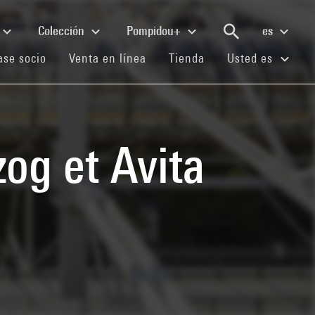
Colección
Pompidou+
es
(current)
(current)
(current)
se socio
Venta en línea
Tienda
Usted es
og et Avita