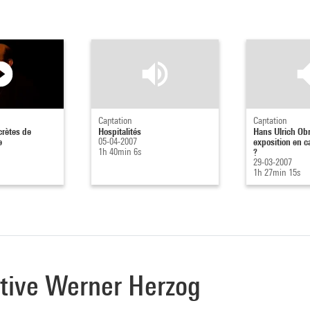
Captation
Captation
crètes de
Hospitalités
Hans Ulrich Obr
e
05-04-2007
exposition en c
1h 40min 6s
?
29-03-2007
1h 27min 15s
ctive Werner Herzog