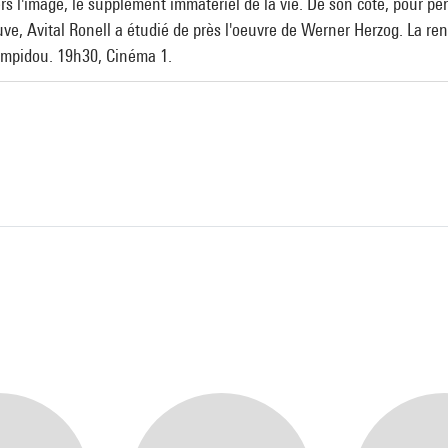
s l'image, le supplément immatériel de la vie. De son côté, pour pense
uve, Avital Ronell a étudié de près l'oeuvre de Werner Herzog. La re
ompidou. 19h30, Cinéma 1.