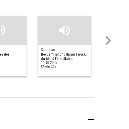
Captation
Captation
tée des
Revue "Trafic" : Harun Farocki,
Graphisme en r
]
du film à l'installation
07-10-2005
14-10-2005
2h 5min 50s
55min 37s