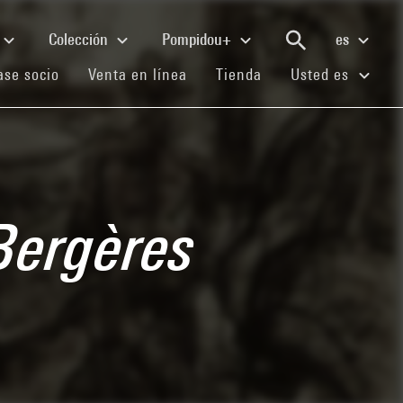
Colección
Pompidou+
es
(current)
(current)
(current)
se socio
Venta en línea
Tienda
Usted es
Bergères