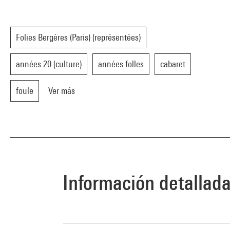
Folies Bergères (Paris) (représentées)
années 20 (culture)
années folles
cabaret
foule
Ver más
Información detallad