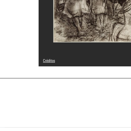
Créditos
© Adagp, Paris
Créditos fotográficos : Jean-Claude Planchet - Centre P
Referencia de la imagen : 4R11516 [1998 CX 0141]
a