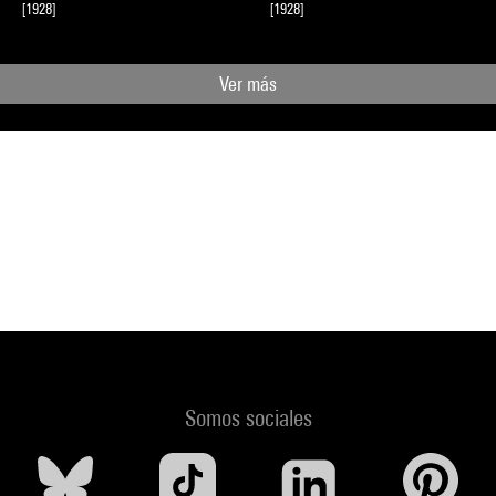
[1928]
[1928]
Ver más
Somos sociales