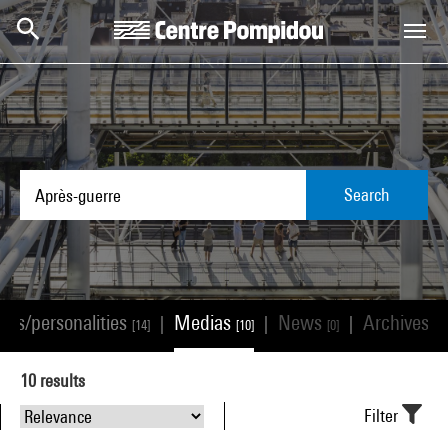
Skip to main content
Centre Pompidou
Search
ists/personalities
Medias
News
Archives
|
|
|
[14]
[10]
[0]
[0]
10
results
Filter