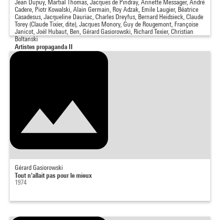
Jean Dupuy, Martial Thomas, Jacques de Pindray, Annette Messager, André
Cadere, Piotr Kowalski, Alain Germain, Roy Adzak, Emile Laugier, Béatrice
Casadesus, Jacqueline Dauriac, Charles Dreyfus, Bernard Heidsieck, Claude
Torey (Claude Tixier, dite), Jacques Monory, Guy de Rougemont, Françoise
Janicot, Joël Hubaut, Ben, Gérard Gasiorowski, Richard Texier, Christian
Boltanski
Artistes propaganda II
1977 - 1978
Gérard Gasiorowski
Tout n'allait pas pour le mieux
1974