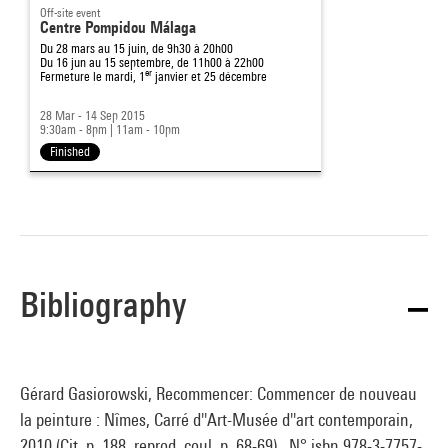
Off-site event
Centre Pompidou Málaga
Du 28 mars au 15 juin, de 9h30 à 20h00
Du 16 jun au 15 septembre, de 11h00 à 22h00
er
Fermeture le mardi, 1
janvier et 25 décembre
28 Mar - 14 Sep 2015
9:30am - 8pm
|
11am - 10pm
Finished
Bibliography
Gérard Gasiorowski, Recommencer: Commencer de nouveau
la peinture : Nîmes, Carré d''Art-Musée d''art contemporain,
2010 (Cit. p. 188, reprod. coul. p. 68-69) . N° isbn 978-3-7757-