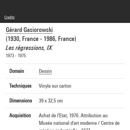
Credits
Caption : Détail de l'oeuvre - Régressions, IX
Gérard Gasiorowski
© Maeght, Paris
Photo credits : Centre Pompidou, MNAM-CCI/Georges Meguerditchian/Dist.
(1930, France - 1986, France)
GrandPalaisRmn
Image reference : 4N02448
Les régressions, IX
Image presentation :
GrandPalaisRmnPhoto
1973 - 1975
Domain
Dessin
Techniques
Vinyle sur carton
Dimensions
39 x 32,5 cm
Acquisition
Achat de l'Etat, 1976. Attribution au
Musée national d'art moderne / Centre de