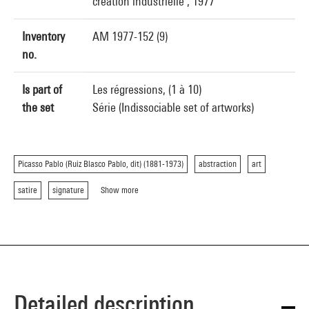
création industrielle , 1977
Inventory
AM 1977-152 (9)
no.
Is part of
Les régressions, (1 à 10)
the set
Série (Indissociable set of artworks)
Picasso Pablo (Ruiz Blasco Pablo, dit) (1881-1973)
abstraction
art
satire
signature
Show more
Detailed description