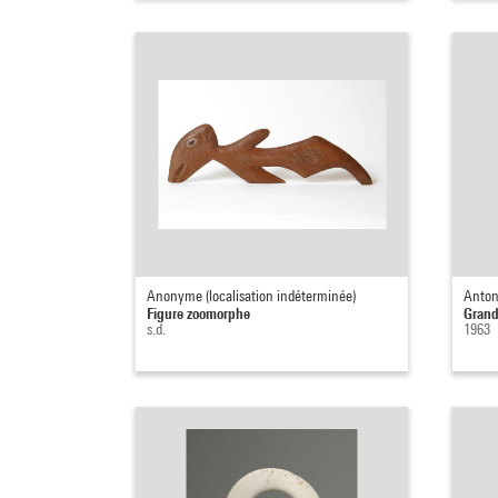
Anonyme (localisation indéterminée)
Anton
Figure zoomorphe
Grand
s.d.
1963