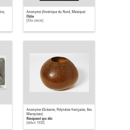
nis,
Anonyme (Amérique du Nord, Mexique)
Flûte
[XXe siècle]
Anonyme (Océanie, Polynésie française, Iles
Marquises)
Récipient ipu èhi
[début 1930]