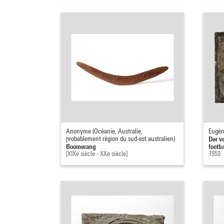
Anonyme (Océanie, Australie,
Eugèn
probablement région du sud-est australien)
Der v
Boomerang
footb
[XIXe siècle - XXe siècle]
1953