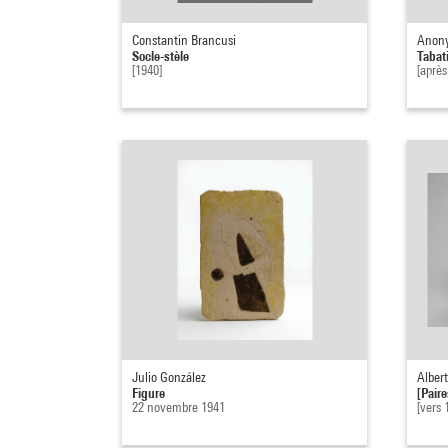
Constantin Brancusi
Anony
Socle-stèle
Tabati
[1940]
[après
Julio González
Alber
Figure
[Pair
22 novembre 1941
[vers 