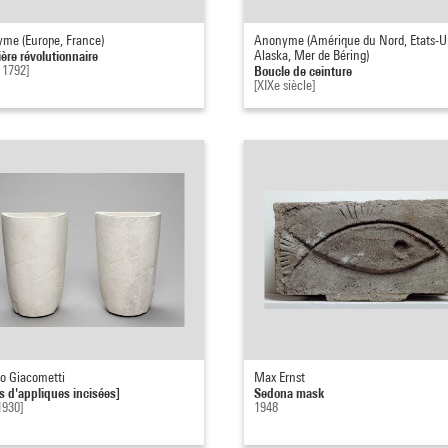
me (Europe, France)
Anonyme (Amérique du Nord, Etats-U
ère révolutionnaire
Alaska, Mer de Béring)
 1792]
Boucle de ceinture
[XIXe siècle]
to Giacometti
Max Ernst
es d'appliques incisées]
Sedona mask
1930]
1948