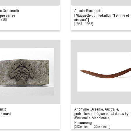
to Giacometti
Alberto Giacometti
que carrée
[Maquette du médaillon "Femme et
1930]
oiseaux"]
[1937 - 1938]
rnst
Anonyme (Océanie, Australie,
na mask
probablement région ouest du lac Eyre
d'Australie-Méridionale)
Boomerang
[XIXe siècle - XXe siècle]