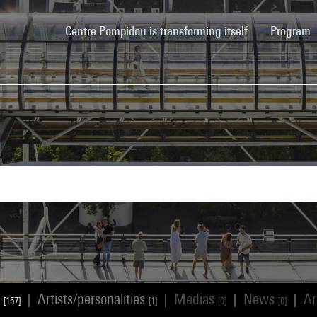
(current)
Centre Pompidou is transforming itself
Program
s
Artists/personalities
Medias
News
Ar
|
|
|
|
[157]
[1]
[0]
[0]