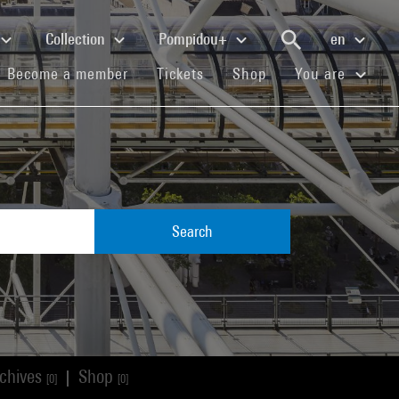
Collection
Pompidou+
en
(current)
(current)
(current)
Become a member
Tickets
Shop
You are
Search
chives
Shop
|
[0]
[0]