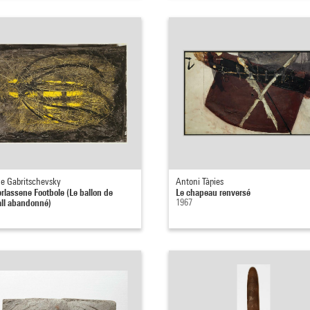
e Gabritschevsky
Antoni Tàpies
erlassene Footbole (Le ballon de
Le chapeau renversé
all abandonné)
1967