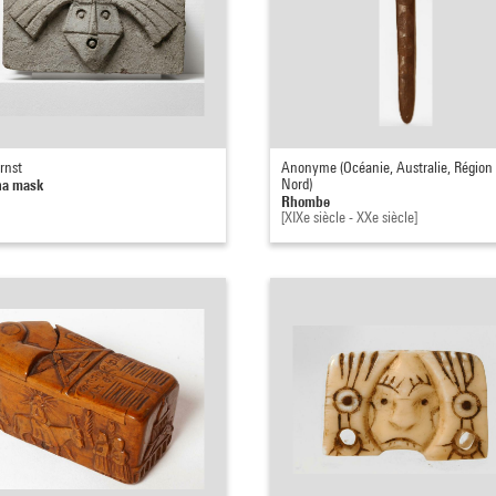
rnst
Anonyme (Océanie, Australie, Région
na mask
Nord)
Rhombe
[XIXe siècle - XXe siècle]