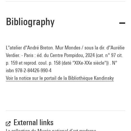
des boîtes de papillons.
Bibliography
Brigitte Leal
Source :
Extrait du catalogue
Collection art moderne - La collection du
L''atelier d''André Breton. Mur Mondes / sous la dir. d''Aurélie
Centre Pompidou, Musée national d’art moderne
, sous la
Verdier. - Paris : éd. du Centre Pompidou, 2024 (cat. n° 97 cit.
direction de Brigitte Leal, Paris, Centre Pompidou, 2007
p. 159 et reprod. coul. p. 158 (daté "XIXe-XXe siècle")) . N°
isbn 978-2-84426-990-4
Voir la notice sur le portail de la Bibliothèque Kandinsky
External links
La collection du Musée national d’art moderne