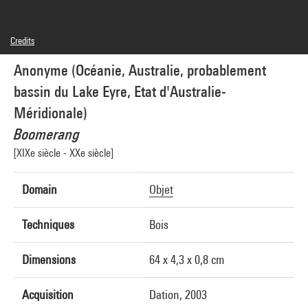
Credits
© droits réservés
Anonyme (Océanie, Australie, probablement
Photo credits : Georges Meguerditchian - Centre Pompidou, MNAM-CCI
Image reference : 4N00270
bassin du Lake Eyre, Etat d'Australie-
Méridionale)
Boomerang
[XIXe siècle - XXe siècle]
Domain
Objet
Techniques
Bois
Dimensions
64 x 4,3 x 0,8 cm
Acquisition
Dation, 2003