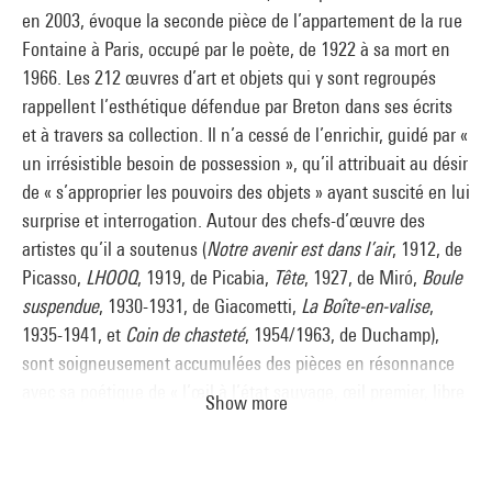
en 2003, évoque la seconde pièce de l’appartement de la rue
Fontaine à Paris, occupé par le poète, de 1922 à sa mort en
1966. Les 212 œuvres d’art et objets qui y sont regroupés
rappellent l’esthétique défendue par Breton dans ses écrits
et à travers sa collection. Il n’a cessé de l’enrichir, guidé par «
un irrésistible besoin de possession », qu’il attribuait au désir
de « s’approprier les pouvoirs des objets » ayant suscité en lui
surprise et interrogation. Autour des chefs-d’œuvre des
artistes qu’il a soutenus (
Notre avenir est dans l’air
, 1912, de
Picasso,
LHOOQ
, 1919, de Picabia,
Tête
, 1927, de Miró,
Boule
suspendue
, 1930-1931, de Giacometti,
La Boîte-en-valise
,
1935-1941, et
Coin de chasteté
, 1954/1963, de Duchamp),
sont soigneusement accumulées des pièces en résonnance
avec sa poétique de « l’œil à l’état sauvage, œil premier, libre
Show more
de toute entrave » : des tableaux, des masques et des objets
océaniens, précolombiens et nord-américains, ainsi que des
objets trouvés, des objets populaires, des pierres, des racines,