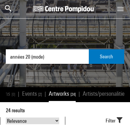
Skip to main content
Centre Pompidou
Search
tions
Events
Artworks
Artists/personalities
|
|
|
[0]
[2]
[24]
[
24
results
Filter