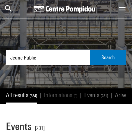
Skip to main content
Centre Pompidou
Search
All results
Informations
Events
Artwor
|
|
|
[384]
[0]
[231]
Events
[231]