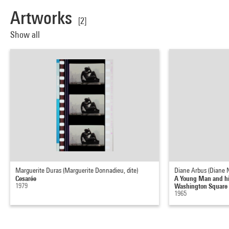
Artworks
[2]
Show all
Marguerite Duras (Marguerite Donnadieu, dite)
Diane Arbus (Diane N
Cesarée
A Young Man and hi
1979
Washington Square P
1965