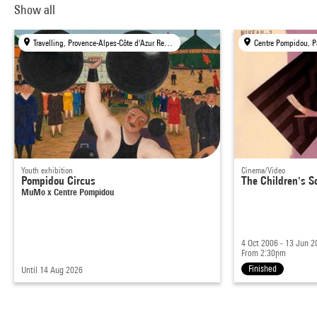
Show all
Travelling, Provence-Alpes-Côte d'Azur Region
Centre Pompidou, P
Youth exhibition
Cinema/Video
Pompidou Circus
The Children's S
MuMo x Centre Pompidou
4 Oct 2006 - 13 Jun 2
From 2:30pm
Finished
Until 14 Aug 2026