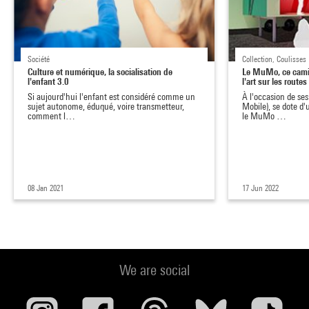
Société
Collection, Coulisses
Culture et numérique, la socialisation de
Le MuMo, ce cami
l'enfant 3.0
l'art sur les rout
Si aujourd'hui l'enfant est considéré comme un
À l'occasion de se
sujet autonome, éduqué, voire transmetteur,
Mobile), se dote d
comment l…
le MuMo …
08 Jan 2021
17 Jun 2022
We are social