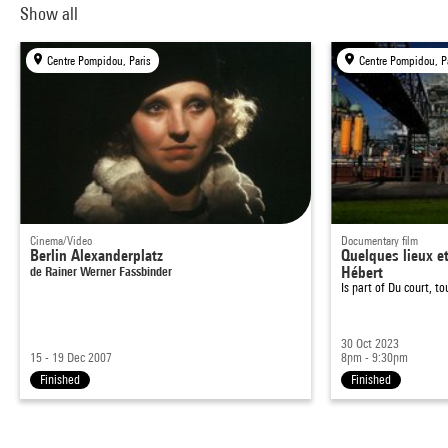
Show all
Centre Pompidou, Paris
Centre Pompidou, P
Cinema/Video
Documentary film
Berlin Alexanderplatz
Quelques lieux e
de Rainer Werner Fassbinder
Hébert
Is part of
Du court, to
30 Oct 2023
15 - 19 Dec 2007
8pm - 9:30pm
Finished
Finished