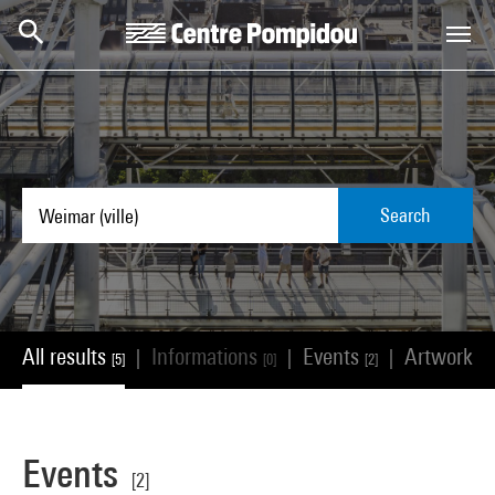
Skip to main content
Centre Pompidou
Search
All results
Informations
Events
Artworks
|
|
|
[5]
[0]
[2]
[
Events
[2]