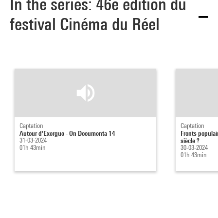
In the series: 46e édition du
festival Cinéma du Réel
Captation
Captation
Autour d'Exergue - On Documenta 14
Fronts populai
31-03-2024
siècle ?
01h 43min
30-03-2024
01h 43min