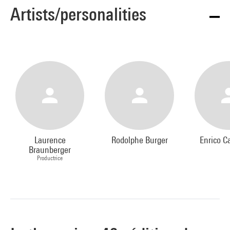
Artists/personalities
Laurence
Rodolphe Burger
Enrico C
Braunberger
Productrice