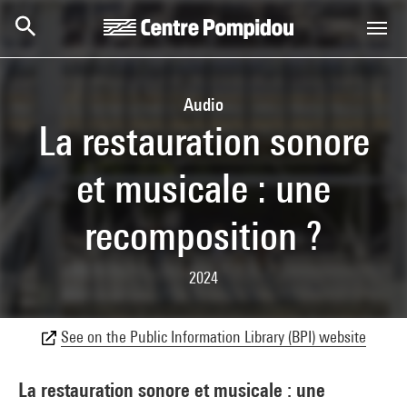
Skip to main content
Centre Pompidou
Audio
La restauration sonore
et musicale : une
recomposition ?
2024
See on the Public Information Library (BPI) website
La restauration sonore et musicale : une