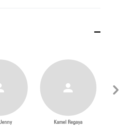
 Jenny
Kamel Regaya
Michel S