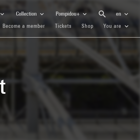
Collection
Pompidou+
en
(current)
(current)
(current)
Become a member
Tickets
Shop
You are
t