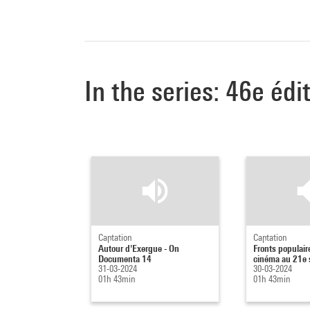
In the series: 46e édi
Captation
Captation
Autour d'Exergue - On
Fronts populair
Documenta 14
cinéma au 21e s
31-03-2024
30-03-2024
01h 43min
01h 43min