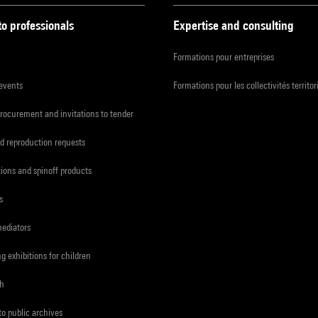
to professionals
Expertise and consulting
Formations pour entreprises
 events
Formations pour les collectivités territor
procurement and invitations to tender
d reproduction requests
tions and spinoff products
s
mediators
ng exhibitions for children
ch
to public archives