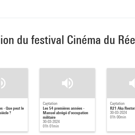
tion du festival Cinéma du Rée
Captation
Captation
es - Que peut le
Les 54 premières années -
R21 Aka Restori
iècle ?
Manuel abrégé d'occupation
30-03-2024
militaire
01h 00min
30-03-2024
01h 01min