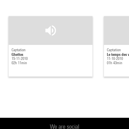
Captation
Captation
Ghettos
Le temps des v
15-11-2010
11-10-2010
02h 11min
01h 43min
We are social