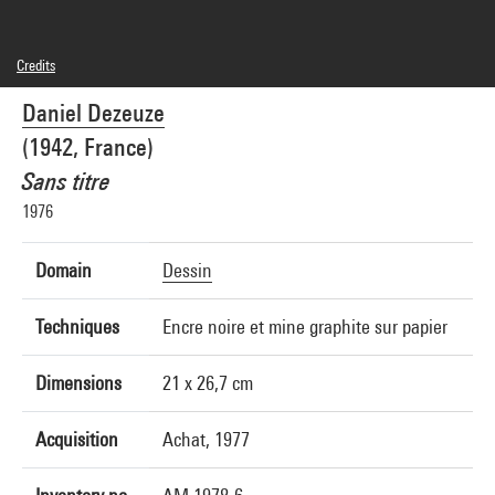
Credits
© Adagp, Paris
Daniel Dezeuze
Photo credits : Centre Pompidou, MNAM-CCI/Audrey Laurans/Dist. GrandPalaisRmn
Image reference : 4N89358
(1942, France)
Image presentation :
GrandPalaisRmnPhoto
Sans titre
1976
Domain
Dessin
Techniques
Encre noire et mine graphite sur papier
Dimensions
21 x 26,7 cm
Acquisition
Achat, 1977