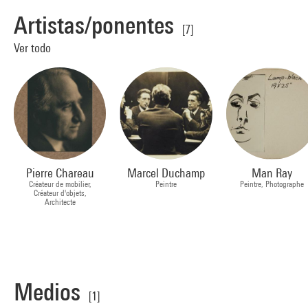
Artistas/ponentes
[7]
Ver todo
Pierre Chareau
Marcel Duchamp
Man Ray
Créateur de mobilier,
Peintre
Peintre, Photographe
Créateur d'objets,
Architecte
Medios
[1]