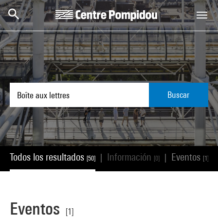
Skip to main content
Centre Pompidou
Buscar
Todos los resultados
Información
Eventos
|
|
|
[50]
[0]
[1]
Eventos
[1]