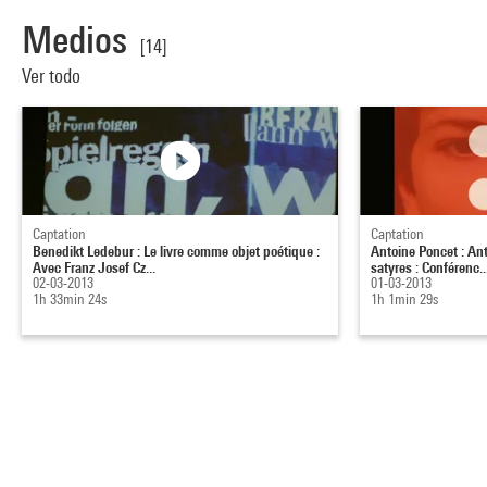
Medios
[14]
Ver todo
Captation
Captation
Benedikt Ledebur : Le livre comme objet poétique :
Antoine Poncet : Ant
Avec Franz Josef Cz...
satyres : Conférenc..
02-03-2013
01-03-2013
1h 33min 24s
1h 1min 29s