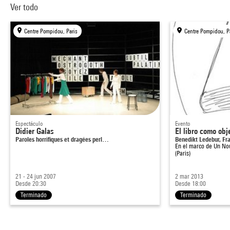
Ver todo
Centre Pompidou, Paris
Centre Pompidou, P
Espectáculo
Evento
Didier Galas
El libro como obj
Paroles horrifiques et dragées perl…
Benedikt Ledebur, F
En el marco de
Un No
(Paris)
21 - 24 jun 2007
2 mar 2013
Desde 20:30
Desde 18:00
Terminado
Terminado