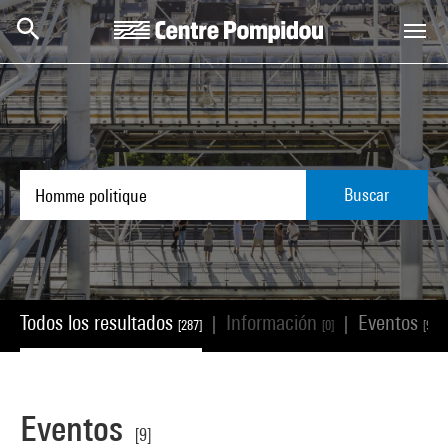
Skip to main content
Centre Pompidou
Buscar
Todos los resultados
Información
Eventos
|
|
[287]
[0]
[9]
Eventos
[9]