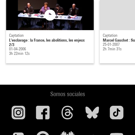
Captation
Captation
L'esclavage : la France, les abolitions, les enjeux
Marcel Gauchet : Sur
2/3
25-01-2007
01-04-2006
2h 7min 31s
3h 22min 12s
Somos sociales