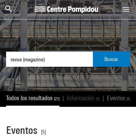
Skip to main content
Centre Pompidou
Buscar
Todos los resultados
Información
Eventos
|
|
|
[21]
[0]
[5]
Eventos
[5]