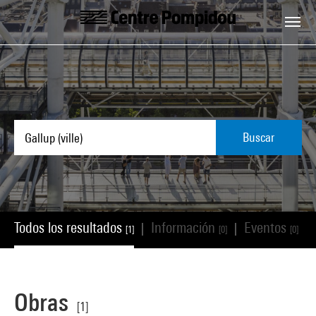
Skip to main content
Centre Pompidou
Buscar
Todos los resultados
Información
Eventos
|
|
|
[1]
[0]
[0]
Obras
[1]