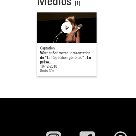
Medios
[1]
Captation
Werner Schroeter : présentation
de "La Répétition générale" : En
prése...
18-12-2010
8min 39s