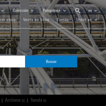
Colección
Pompidou+
es
(current)
(current)
(current)
se socio
Venta en línea
Tienda
Usted es
Buscar
Archivos
Tienda
|
|
[0]
[0]