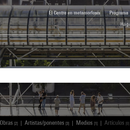
(current)
El Centre en metamorfosis
Programa
Hága
Obras
Artistas/ponentes
Medios
Artículos
|
|
|
[2]
[3]
[1]
[0]