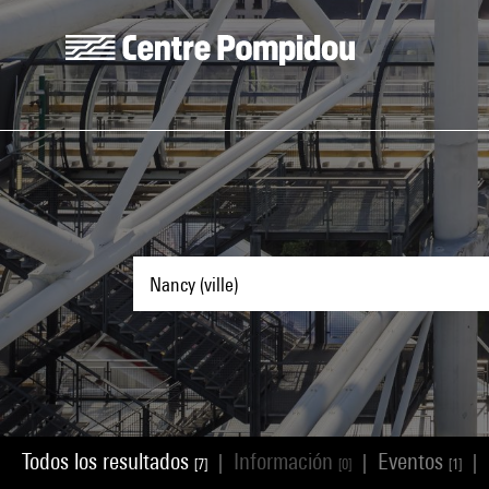
Skip to main content
Centre Pompidou
Todos los resultados
Información
Eventos
|
|
|
[7]
[0]
[1]