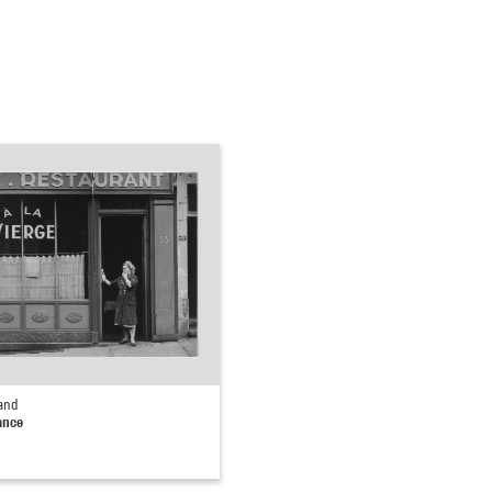
and
ance