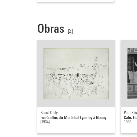
Obras
[2]
Raoul Dufy
Paul Str
Funérailles du Maréchal Lyautey à Nancy
Café, Fr
[1934]
1950