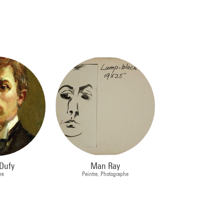
Dufy
Man Ray
re
Peintre, Photographe