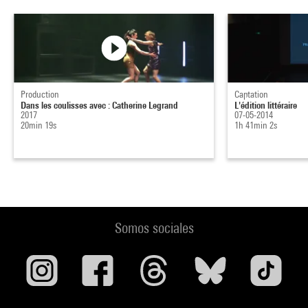
Production
Captation
Dans les coulisses avec : Catherine Legrand
L'édition littéraire
2017
07-05-2014
20min 19s
1h 41min 2s
Somos sociales