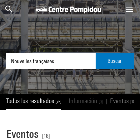
Skip to main content
Centre Pompidou
Buscar
Todos los resultados
Información
Eventos
|
|
[76]
[0]
[18]
Eventos
[18]