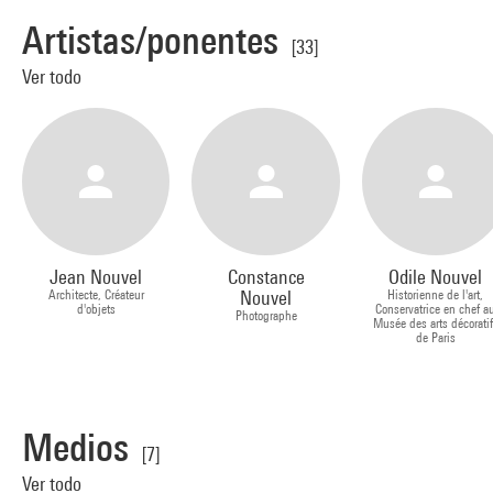
Artistas/ponentes
[33]
Ver todo
Jean Nouvel
Constance
Odile Nouvel
Architecte, Créateur
Nouvel
Historienne de l'art,
d'objets
Conservatrice en chef a
Photographe
Musée des arts décorati
de Paris
Medios
[7]
Ver todo