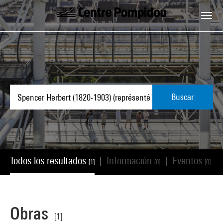
Skip to main content
Centre Pompidou
Buscar
Todos los resultados
Información
Eventos
|
|
|
[1]
[0]
[0]
Obras
[1]