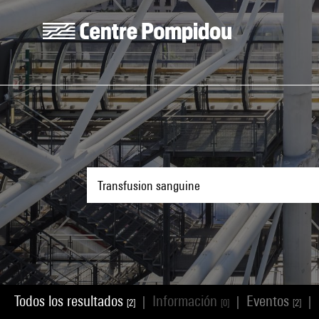
Skip to main content
Centre Pompidou
Todos los resultados
Información
Eventos
|
|
|
[2]
[0]
[2]