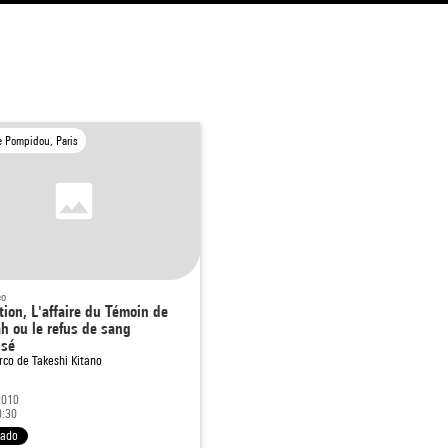
e Pompidou, Paris
eo
tion, L'affaire du Témoin de
h ou le refus de sang
usé
rco de
Takeshi Kitano
2010
0:30
nado