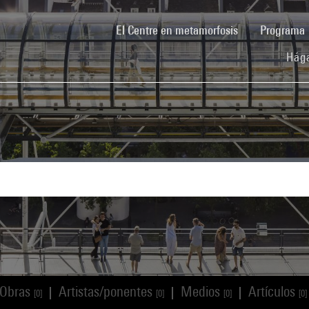
(current)
El Centre en metamorfosis
Programa
Hága
Obras
Artistas/ponentes
Medios
Artículos
|
|
|
[0]
[0]
[0]
[0]