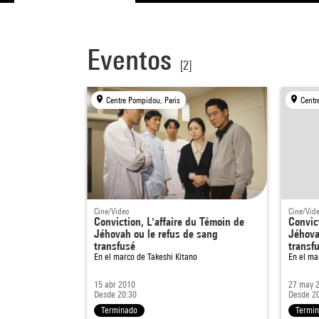
Eventos
[2]
Centre Pompidou, Paris
Centr
Cine/Video
Cine/Vid
Conviction, L'affaire du Témoin de
Convic
Jéhovah ou le refus de sang
Jéhova
transfusé
transf
En el marco de
Takeshi Kitano
En el ma
15 abr 2010
27 may 
Desde 20:30
Desde 2
Terminado
Termi