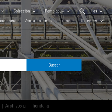
Colección
Pompidou+
es
(current)
(current)
(current)
se socio
Venta en línea
Tienda
Usted es
Buscar
Archivos
Tienda
|
|
[0]
[0]