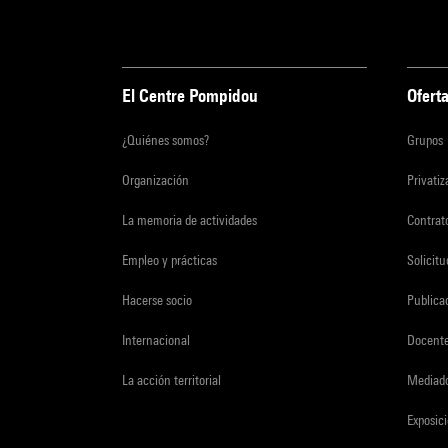
El Centre Pompidou
Oferta
¿Quiénes somos?
Grupos
Organización
Privati
La memoria de actividades
Contrato
Empleo y prácticas
Solicit
Hacerse socio
Publica
Internacional
Docent
La acción territorial
Mediado
Exposici