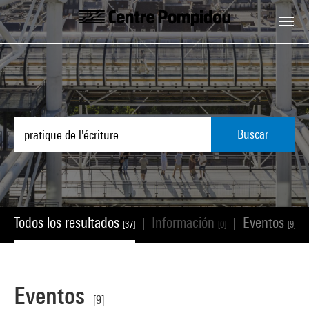
Skip to main content
Centre Pompidou
Buscar
Todos los resultados
Información
Eventos
|
|
|
[37]
[0]
[9]
Eventos
[9]