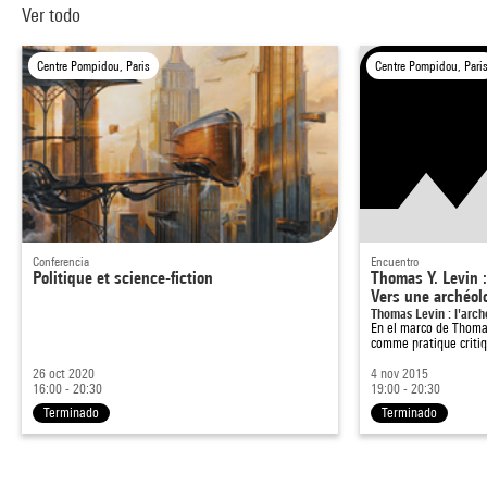
Ver todo
Centre Pompidou, Paris
Centre Pompidou, Pari
Conferencia
Encuentro
Politique et science-fiction
Thomas Y. Levin :
Vers une archéo
Thomas Levin : l'arc
En el marco de
Thomas
comme pratique critiq
26 oct 2020
4 nov 2015
16:00 - 20:30
19:00 - 20:30
Terminado
Terminado