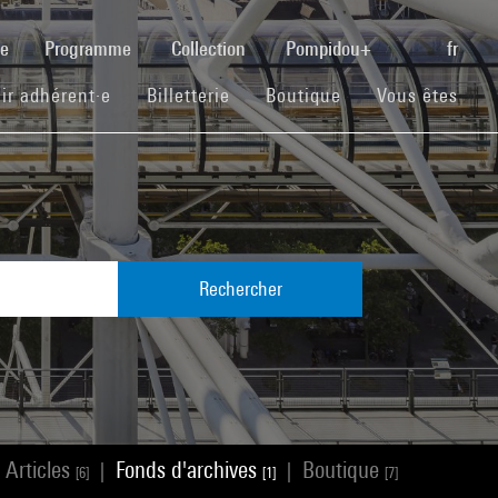
(current)
se
Programme
Collection
Pompidou+
fr
(current)
(current)
(current)
ir adhérent·e
Billetterie
Boutique
Vous êtes
Rechercher
Articles
Fonds d'archives
Boutique
|
|
[6]
[1]
[7]