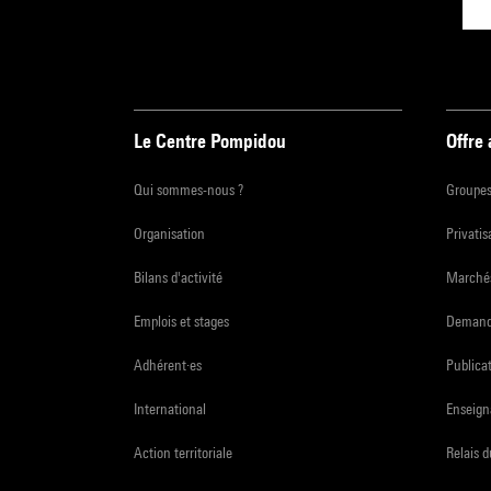
Le Centre Pompidou
Offre
Qui sommes-nous ?
Groupe
Organisation
Privatis
Bilans d'activité
Marchés
Emplois et stages
Demande
Adhérent·es
Publicat
International
Enseign
Action territoriale
Relais 