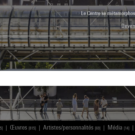
Le Centre se métamorpho
Deven
Œuvres
Artistes/personnalités
Média
|
|
|
|
5]
[815]
[69]
[14]