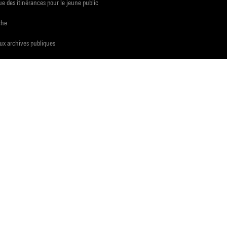
e des itinérances pour le jeune public
che
ux archives publiques
presse