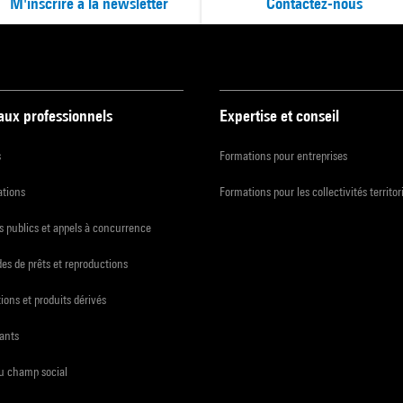
M'inscrire à la newsletter
Contactez-nous
 aux professionnels
Expertise et conseil
s
Formations pour entreprises
ations
Formations pour les collectivités territor
 publics et appels à concurrence
s de prêts et reproductions
ions et produits dérivés
ants
du champ social