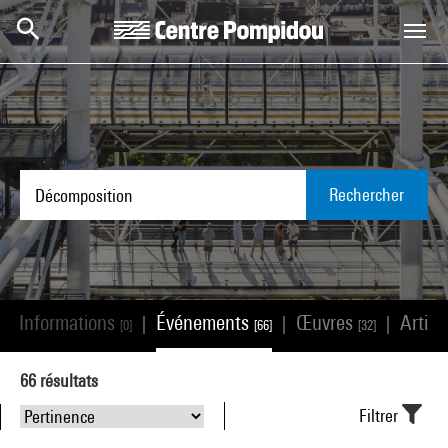
Aller au contenu principal
Centre Pompidou
Rechercher
Informations
Événements
Œuvres
Artist
|
|
|
|
[0]
[66]
[32]
66
résultats
Filtrer