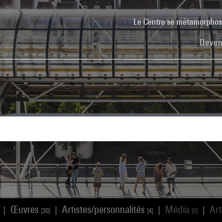
Le Centre se métamorpho
Deven
Œuvres
Artistes/personnalités
Média
Art
|
|
|
|
[30]
[4]
[0]