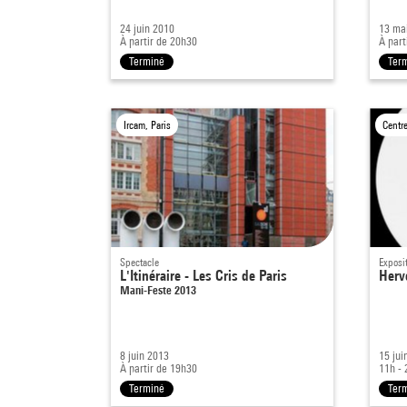
24 juin 2010
13 ma
À partir de 20h30
À part
Terminé
Ter
Ircam, Paris
Centr
Spectacle
Exposi
L'Itinéraire - Les Cris de Paris
Hervé
Mani-Feste 2013
8 juin 2013
15 jui
À partir de 19h30
11h - 
Terminé
Ter