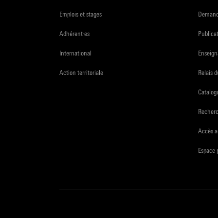
Emplois et stages
Demande
Adhérent·es
Publicat
International
Enseign
Action territoriale
Relais 
Catalogu
Recher
Accès a
Espace 