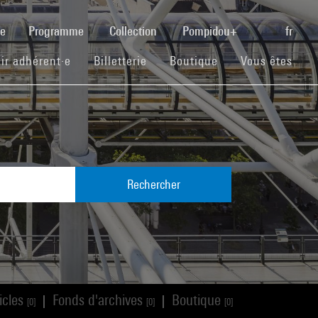
(current)
se
Programme
Collection
Pompidou+
fr
(current)
(current)
(current)
ir adhérent·e
Billetterie
Boutique
Vous êtes
Rechercher
icles
Fonds d'archives
Boutique
|
|
[0]
[0]
[0]