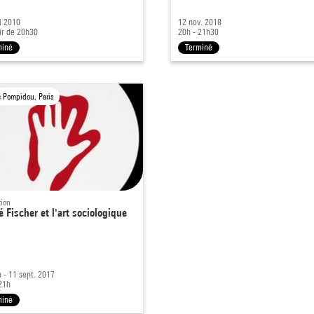
i 2010
12 nov. 2018
ir de 20h30
20h - 21h30
miné
Terminé
e Pompidou, Paris
tion
 Fischer et l'art sociologique
n - 11 sept. 2017
21h
miné