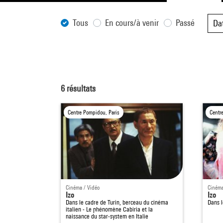
Tous
En cours/à venir
Passé
Da
6
résultats
Centre Pompidou, Paris
Centr
Cinéma / Vidéo
Cinéma
Izo
Izo
Dans le cadre de
Turin, berceau du cinéma
Dans 
italien - Le phénomène Cabiria et la
naissance du star-system en Italie