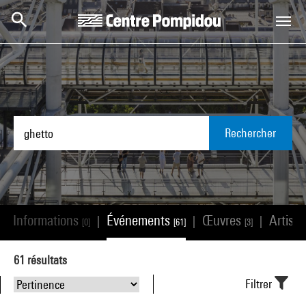
Aller au contenu principal
Centre Pompidou
Rechercher
Informations
Événements
Œuvres
Artist
|
|
|
|
[0]
[61]
[3]
61
résultats
Filtrer