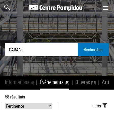
Aller au contenu principal
Centre Pompidou
Rechercher
Informations
Événements
Œuvres
Artist
|
|
|
|
[0]
[58]
[55]
58
résultats
Filtrer