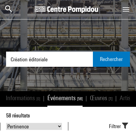
Aller au contenu principal
Centre Pompidou
Rechercher
Informations
Événements
Œuvres
Artist
|
|
|
|
[0]
[58]
[1]
58
résultats
Filtrer