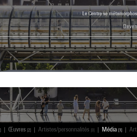
Le Centre se métamorpho
Deven
Œuvres
Artistes/personnalités
Média
Art
|
|
|
|
]
[2]
[0]
[1]