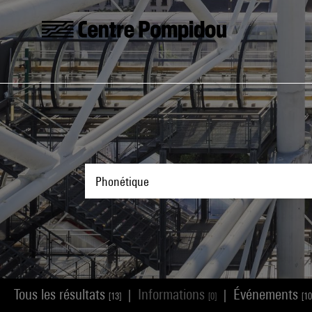
Aller au contenu principal
Centre Pompidou
Tous les résultats
Informations
Événements
|
|
[13]
[0]
[10