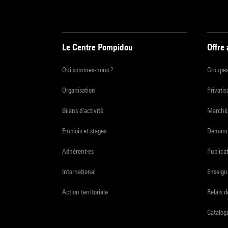
Le Centre Pompidou
Offre
Qui sommes-nous ?
Groupe
Organisation
Privatis
Bilans d'activité
Marchés
Emplois et stages
Demande
Adhérent·es
Publicat
International
Enseign
Action territoriale
Relais 
Catalogu