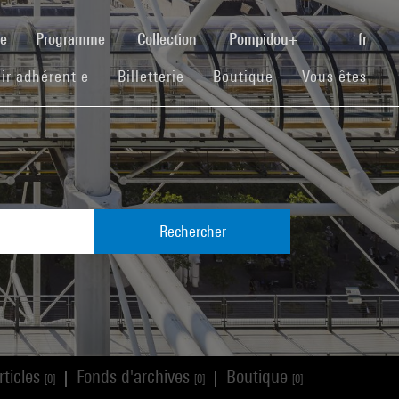
(current)
se
Programme
Collection
Pompidou+
fr
(current)
(current)
(current)
ir adhérent·e
Billetterie
Boutique
Vous êtes
Rechercher
rticles
Fonds d'archives
Boutique
|
|
[0]
[0]
[0]