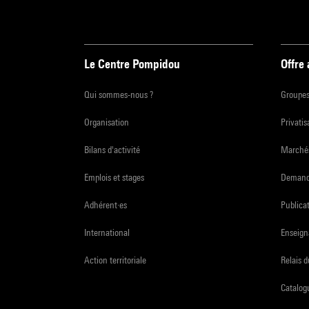
Le Centre Pompidou
Offre
Qui sommes-nous ?
Groupe
Organisation
Privatis
Bilans d'activité
Marchés
Emplois et stages
Demande
Adhérent·es
Publicat
International
Enseign
Action territoriale
Relais 
Catalogu