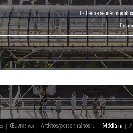
Le Centre se métamorpho
Deven
Œuvres
Artistes/personnalités
Média
A
|
|
|
|
2]
[59]
[3]
[1]