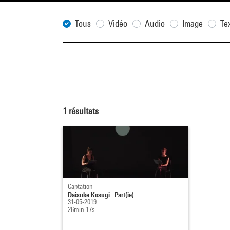
Tous
Vidéo
Audio
Image
Te
1
résultats
Captation
Daisuke Kosugi : Part(ie)
31-05-2019
26min 17s