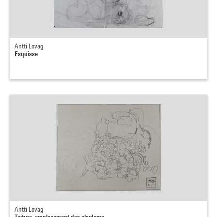
Antti Lovag
Esquisse
Antti Lovag
Toiture, emplacement des skydoms