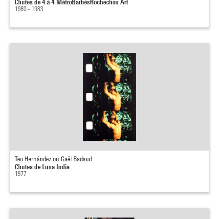
Chutes de 4 à 4 MétroBarbèsRochechou Art
1980 - 1983
Teo Hernández ou Gaël Badaud
Chutes de Luna India
1977