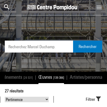
Aller au contenu principal
Centre Pompidou
Rechercher
Événements
Œuvres
Artistes/personnali
|
|
[24 531]
[139 384]
27
résultats
Filtrer