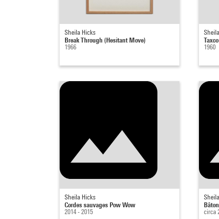
Sheila Hicks
Sheil
Break Through (Hesitant Move)
Taxco 
1966
1960
Sheila Hicks
Sheil
Cordes sauvages Pow Wow
Bâton
2014 - 2015
circa