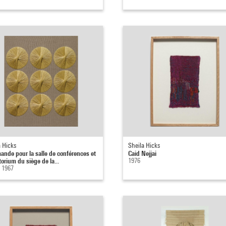
a Hicks
Sheila Hicks
nde pour la salle de conférences et
Caid Nejjai
torium du siège de la...
1976
- 1967