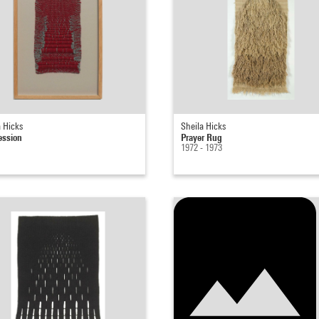
a Hicks
Sheila Hicks
ession
Prayer Rug
1972 - 1973