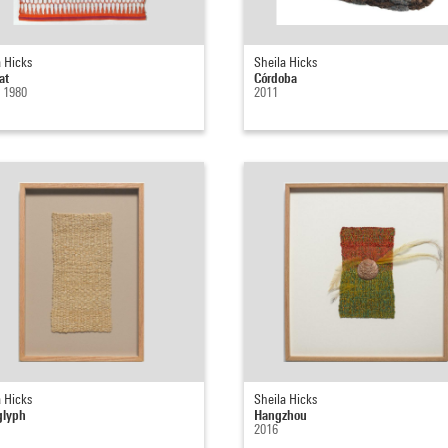
a Hicks
Sheila Hicks
at
Córdoba
- 1980
2011
a Hicks
Sheila Hicks
glyph
Hangzhou
2016