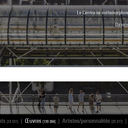
Le Centre se métamorpho
Deven
nts
Œuvres
Artistes/personnalités
|
|
|
[24 531]
[139 384]
[25 317]