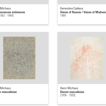
 Michaux
Geneviève Cadieux
escences intérieures
Voices of Reason / Voices of Madnes
1962 - 1964]
1984
 Michaux
Henri Michaux
n mescalinien
Dessin mescalinien
[1958 - 1959]