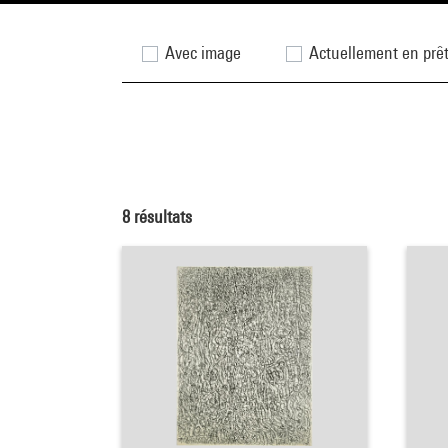
Avec image
Actuellement en prê
8
résultats