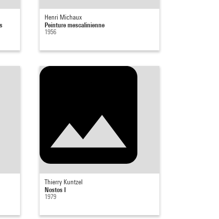
Henri Michaux
s
Peinture mescalinienne
1956
Thierry Kuntzel
Nostos I
1979