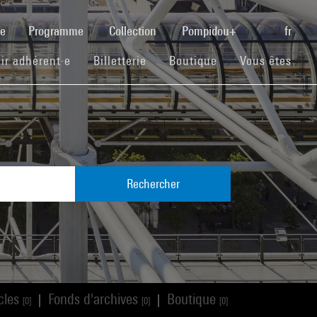
(current)
se
Programme
Collection
Pompidou+
fr
(current)
(current)
(current)
ir adhérent·e
Billetterie
Boutique
Vous êtes
Rechercher
icles
Fonds d'archives
Boutique
|
|
[0]
[0]
[0]