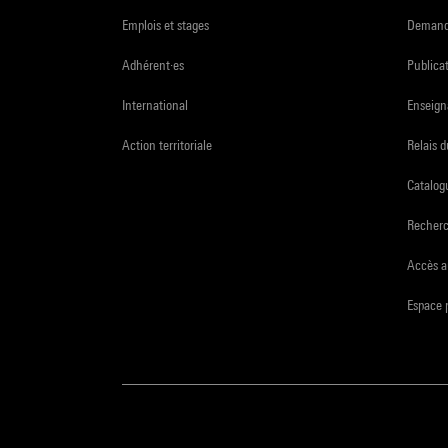
Emplois et stages
Demande
Adhérent·es
Publicat
International
Enseign
Action territoriale
Relais 
Catalogu
Recher
Accès a
Espace 