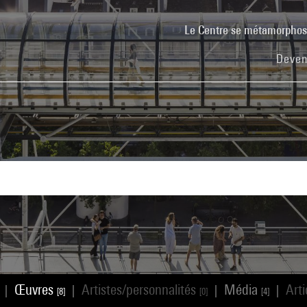
Le Centre se métamorpho
Deven
Œuvres
Artistes/personnalités
Média
Art
|
|
|
|
[8]
[0]
[4]