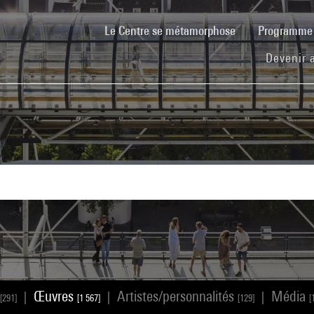
(current)
Le Centre se métamorphose
Programm
Devenir 
Œuvres
Artistes/personnalités
Média
|
|
|
[291]
[1 567]
[129]
[