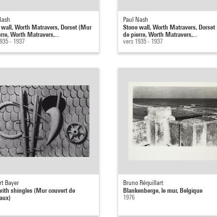
Nash
Paul Nash
 wall, Worth Matravers, Dorset (Mur
Stone wall, Worth Matravers, Dorset
rre, Worth Matravers,...
de pierre, Worth Matravers,...
935 - 1937
vers 1935 - 1937
rt Bayer
Bruno Réquillart
with shingles (Mur couvert de
Blankenberge, le mur, Belgique
aux)
1976