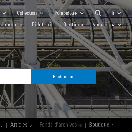
e
Collection
Pompidou+
fr
(current)
(current)
(current)
adhérent·e
Billetterie
Boutique
Vous êtes
Rechercher
Articles
Fonds d'archives
Boutique
|
|
|
15]
[5]
[0]
[4]