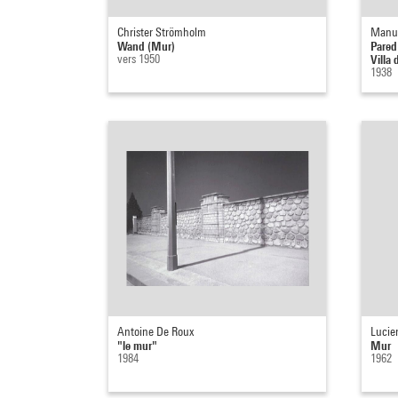
Christer Strömholm
Manue
Wand (Mur)
Pared
vers 1950
Villa
1938
Antoine De Roux
Lucie
"le mur"
Mur
1984
1962