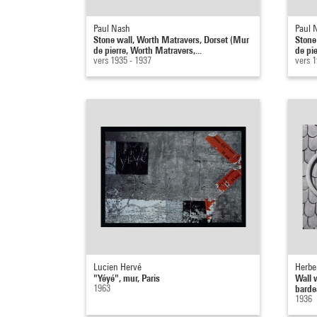
Paul Nash
Paul 
Stone wall, Worth Matravers, Dorset (Mur
Stone
de pierre, Worth Matravers,...
de pie
vers 1935 - 1937
vers 1
Lucien Hervé
Herbe
"Yéyé", mur, Paris
Wall 
1963
barde
1936