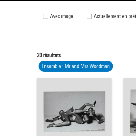
Avec image
Actuellement en prê
20
résultats
Ensemble : Mr and Mrs Woodman