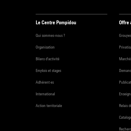
Le Centre Pompidou
Offre
Qui sommes-nous ?
Groupe
Organisation
Privatis
Bilans d'activité
Marchés
Emplois et stages
Demande
Adhérent·es
Publicat
International
Enseign
Action territoriale
Relais 
Catalogu
Recher