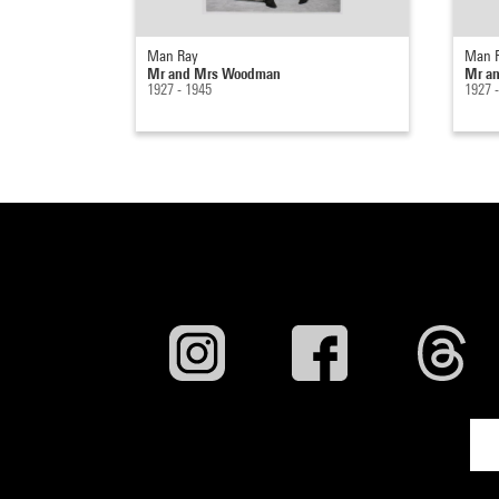
Man Ray
Man 
Mr and Mrs Woodman
Mr a
1927 - 1945
1927 