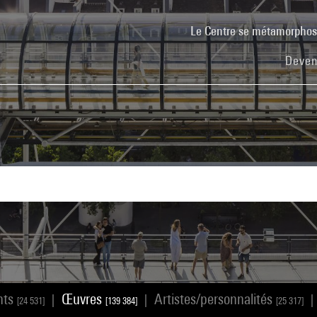
Le Centre se métamorpho
Deven
nts
Œuvres
Artistes/personnalités
|
|
|
[24 531]
[139 384]
[25 317]