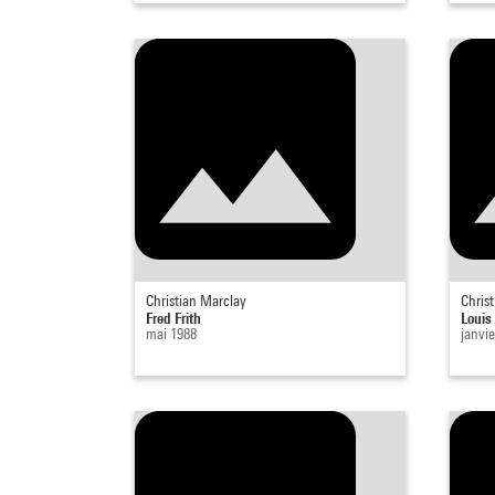
Christian Marclay
Chris
Fred Frith
Louis
mai 1988
janvie