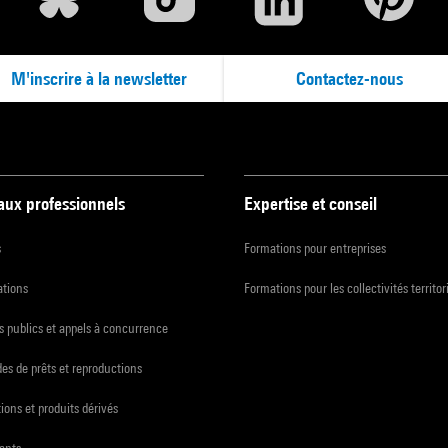
M'inscrire à la newsletter
Contactez-nous
 aux professionnels
Expertise et conseil
s
Formations pour entreprises
ations
Formations pour les collectivités territor
 publics et appels à concurrence
s de prêts et reproductions
ions et produits dérivés
ants