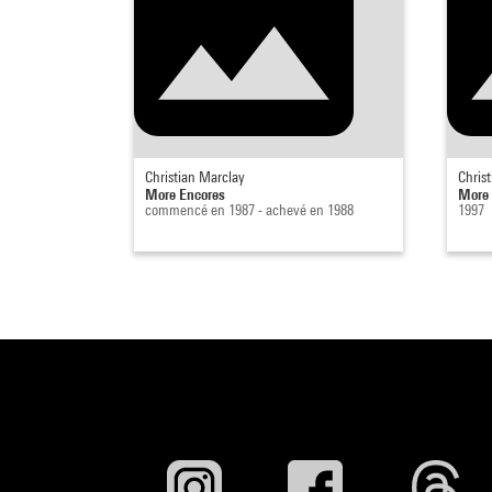
Christian Marclay
Chris
More Encores
More 
commencé en 1987 - achevé en 1988
1997