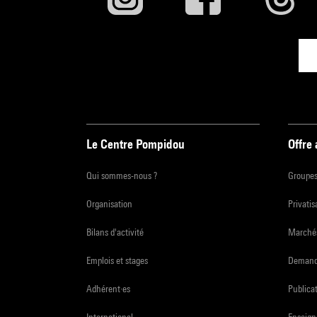
Le Centre Pompidou
Offre
Qui sommes-nous ?
Groupe
Organisation
Privatis
Bilans d'activité
Marchés
Emplois et stages
Demande
Adhérent·es
Publicat
International
Enseign