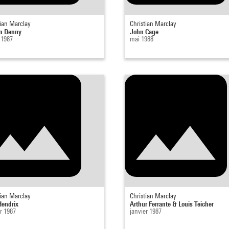
tian Marclay
Christian Marclay
n Denny
John Cage
t 1987
mai 1988
tian Marclay
Christian Marclay
Hendrix
Arthur Ferrante & Louis Teicher
r 1987
janvier 1987