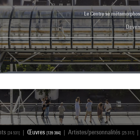
Le Centre se métamorpho
Deven
nts
Œuvres
Artistes/personnalités
|
|
|
[24 531]
[139 384]
[25 317]