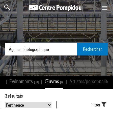
Aller au contenu principal
Centre Pompidou
Rechercher
s
Événements
Œuvres
Artistes/personnalités
|
|
|
[0]
[33]
[3]
3
résultats
Filtrer